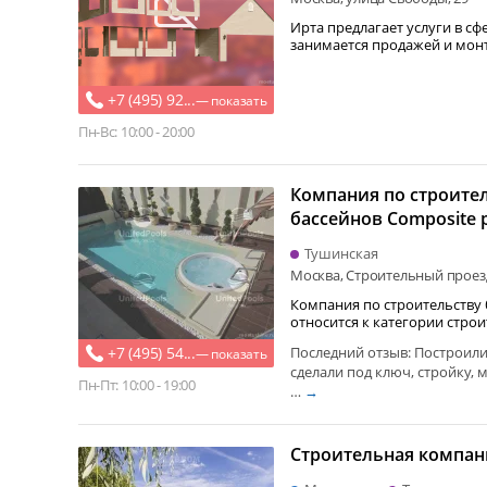
Ирта предлагает услуги в сфере 
занимается продажей и мон
+7 (495) 92...
— показать
Пн-Вс: 10:00 - 20:00
Компания по строите
бассейнов Composite 
Тушинская
Москва, Строительный проезд
Компания по строительству 
+7 (495) 54...
Последний отзыв: Построили
— показать
сделали под ключ, стройку,
Пн-Пт: 10:00 - 19:00
…
→
Строительная компан