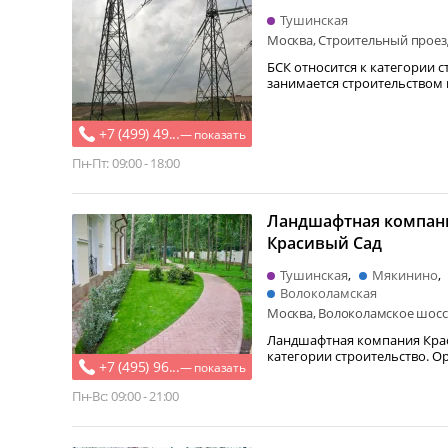
Тушинская
Москва, Строительный проезд
БСК относится к категории строитель
занимается строительством
+7 (499) 49...
— показать
Пн-Пт: 09:00 - 18:00
Ландшафтная компан
Красивый Сад
Тушинская
Мякинино
Волоколамская
Москва, Волоколамское шоссе
Ландшафтная компания Крас
категории строительство. Организац ия реализует
+7 (495) 96...
— показать
декоративные…
Пн-Вс: 09:00 - 21:00