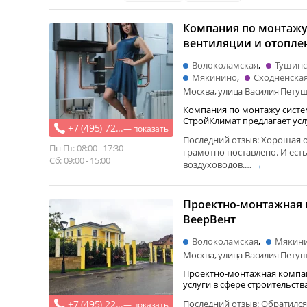
нефтегазовое оборудование
монтаж климатических сис
Компания по монтажу
строительство дач и коттеджей
проектирование инжене
вентиляции и отопле
вентиляционное и тепловое оборудование
жалюзи и ро
СтройКлимат
Волоколамская
Тушинс
сухая строительная смесь
окно
очиститель воздуха
Мякинино
Сходненска
Москва, улица Василия Петуш
Компания по монтажу систе
СтройКлимат предлагает услу
+7 (495) 72...
— показать
Компания…
Последний отзыв: Хорошая о
Пн-Пт: 08:00 - 17:30
грамотно поставлено. И ест
Сб: 09:00 - 15:00
воздуховодов.…
→
Проектно-монтажная
ВеерВент
Волоколамская
Мякин
Москва, улица Василия Петуш
Проектно-монтажная компан
+7 (495) 22...
Последний отзыв: Обратился
— показать