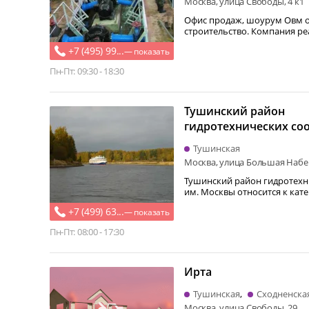
Москва, улица Свободы, 4 к1
Офис продаж, шоурум Овм о
строительство. Компания реализует нефтегазовое,
электронагревательное…
+7 (495) 99...
— показать
Пн-Пт: 09:30 - 18:30
Тушинский район
гидротехнических со
Канал им. Москвы на
Тушинская
Набережной улице
Москва, улица Большая Набе
Тушинский район гидротехн
им. Москвы относится к кате
Фирма…
+7 (499) 63...
— показать
Пн-Пт: 08:00 - 17:30
Ирта
Тушинская
Сходненска
Москва, улица Свободы, 29