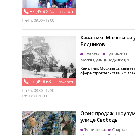
электромонтажными…
+7 (495) 22...
— показать
Пн-Пт: 09:00 - 19:00
Канал им. Москвы на 
Водников
Спартак
Тушинская
Москва, улица Водников, 1
Канал им. Москвы оказывает
сфере строительства. Компания занимается
строительством…
+7 (499) 63...
— показать
Пн-Чт: 08:30 - 17:30
Пт: 08:30 - 17:00
Офис продаж, шоурум
улице Свободы
Тушинская
Спартак