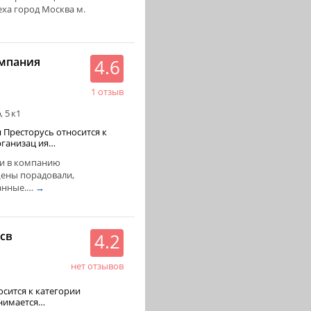
ха город Москва м.
омпания
4.6
1 отзыв
 5 к1
 Престорусь относится к
ли в компанию
Цены порадовали,
анные.…
→
св
4.2
нет отзывов
1
осится к категории