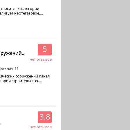
тносится к категории
5
оружений
 Большой
нет отзывов
режная, 11
ических сооружений Канал
гории строительство.
3.8
я
нет отзывов