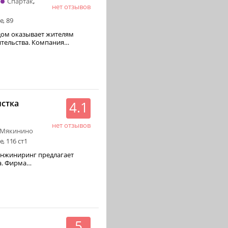
Спартак
нет отзывов
, 89
дом оказывает жителям
ва. Компания
стка
4.1
нет отзывов
Мякинино
, 116 ст1
Инжиниринг предлагает
ма
5