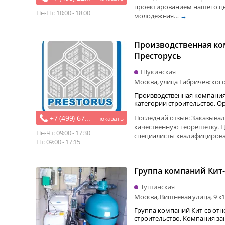
проектированием нашего це
Пн-Пт: 10:00 - 18:00
молодежная…
→
Производственная к
Престорусь
Щукинская
Москва, улица Габричевского,
Производственная компания
категории строительство. Организац ия
специализируется…
+7 (499) 67...
Последний отзыв: Заказыва
— показать
качественную георешетку. 
Пн-Чт: 09:00 - 17:30
специалисты квалифициров
Пт: 09:00 - 17:15
Группа компаний Кит-
Тушинская
Москва, Вишнёвая улица, 9 к
Группа компаний Кит-св отн
строительство. Компания занимается