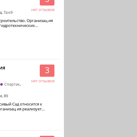
нет отзывов
, 7а к9
ство. Организац ия
 гидротехнических…
ия
3
нет отзывов
Спартак
, 89
ивый Сад относится к