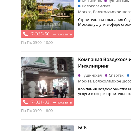
Мякинино
Тушинская
Волоколамская
Москва, Волоколамское шоссе
Строительная компания Св 
Москвы услуги в сфере строительст
реализует…
+7 (925) 50...
— показать
Пн-Пт: 09:00 - 18:00
Компания Воздухоочи
Инжиниринг
Тушинская
Спартак
Москва, Волоколамское шоссе
Компания Воздухоочистка 
услуги в сфере строительства. Фир
специализируется…
+7 (921) 92...
— показать
Пн-Пт: 09:00 - 18:00
БСК