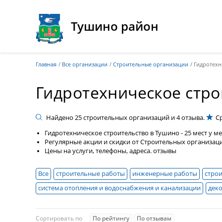
Тушино район
Главная
Все организации
Строительные организации
Гидротехн
Гидротехническое стро
Найдено
25
строительных организаций и
4
отзыва.
С
Гидротехническое строительство в Тушино - 25 мест у м
Регулярные акции и скидки от Строительных организац
Цены на услуги, телефоны, адреса. отзывы
Все
строительные работы
инженерные работы
стро
система отопления и водоснабжения и канализации
дек
архитектурно-строительное проектирование
металлоко
жилищное строительство
ремонт и укладка напольных 
Сортировать по
По рейтингу
По отзывам