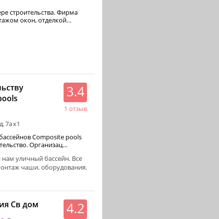
строительства. Фирма
тажом окон, отделкой…
льству
3.4
pools
1 отзыв
, 7а к1
бассейнов Composite pools
относится к категории строительство. Организац…
 нам уличный бассейн. Все
 монтаж чаши, оборудования.
ия Св дом
4.2