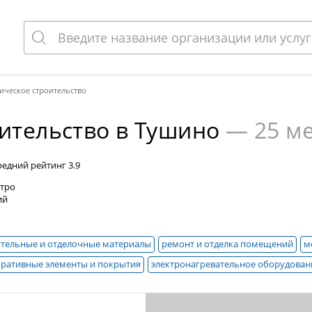
ическое строительство
ительство в Тушино
— 25 м
редний рейтинг
3.9
етро
ий
ительные и отделочные материалы
ремонт и отделка помещений
м
оративные элементы и покрытия
электронагревательное оборудован
нструкция
забор и ограждение
сантехнические работы
электром
покрытий
фасадные материалы и конструкции
кровельные работы