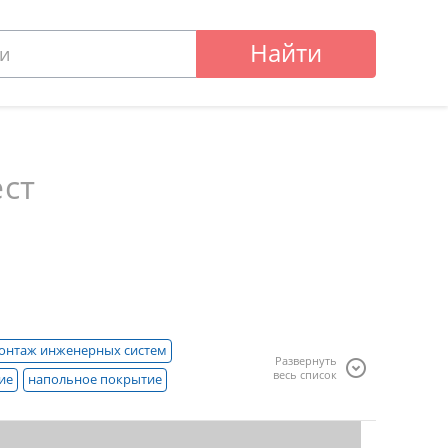
Найти
ест
онтаж инженерных систем
Развернуть
весь список
ие
напольное покрытие
онтажные работы
штукатурно-малярные работы