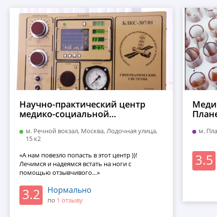
Научно-практический центр
Медиц
медико-социальной
План
реабилитации инвалидов им.
м. Речной вокзал, Москва, Лодочная улица,
м. Пл
Л.И. Швецовой
15 к2
«А нам повезло попасть в этот центр ))!
3.5
Лечимся и надеямся встать на ноги с
помощью отзывчивого…»
Нормально
3.2
по
1 отзыву