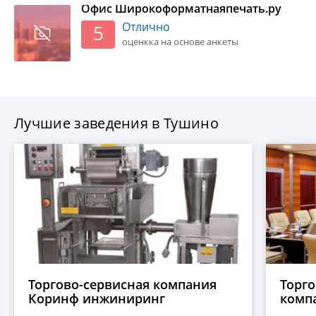
Офис Широкоформатнаяпечать.ру
Отлично
5
оценкка на основе анкеты
Лучшие заведения в Тушино
Торгово-сервисная компания
Торг
Коринф инжиниринг
комп