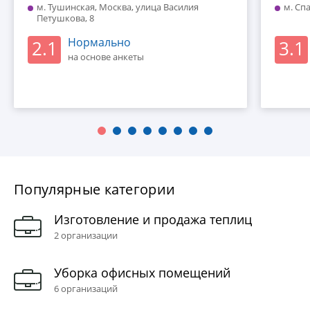
м. Тушинская, Москва, улица Василия
м. Сп
Петушкова, 8
Нормально
2.1
3.1
на основе анкеты
Популярные категории
Изготовление и продажа теплиц
2 организации
Уборка офисных помещений
6 организаций