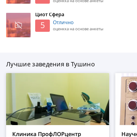
оценкка на основе анкеты
Циот Сфера
Отлично
5
оценкка на основе анкеты
Лучшие заведения в Тушино
Клиника ПрофЛОРцентр
Науч