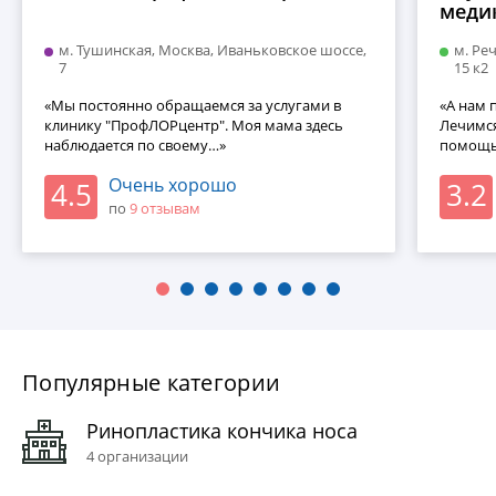
меди
реаб
м. Тушинская, Москва, Иваньковское шоссе,
м. Ре
Л.И.
7
15 к2
«Мы постоянно обращаемся за услугами в
«А нам п
клинику "ПрофЛОРцентр". Моя мама здесь
Лечимся
наблюдается по своему…»
помощь
Очень хорошо
4.5
3.2
по
9 отзывaм
Популярные категории
Ринопластика кончика носа
4 организации