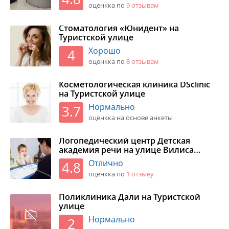
оценкка по
9 отзывaм
Стоматология «Юнидент» на
Туристской улице
Хорошо
4
оценкка по
8 отзывaм
Косметологическая клиника DSclinic
на Туристской улице
Нормально
3.7
оценкка на основе анкеты
Логопедический центр Детская
академия речи на улице Вилиса
Лациса
Отлично
4.8
оценкка по
1 отзыву
Поликлиника Дали на Туристской
улице
Нормально
2