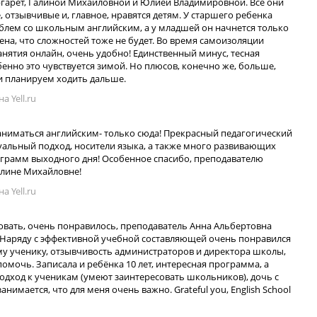
гарет, Галиной Михайловной и Юлией Владимировной. Все они
 отзывчивые и, главное, нравятся детям. У старшего ребенка
блем со школьным английским, а у младшей он начнется только
рена, что сложностей тоже не будет. Во время самоизоляции
нятия онлайн, очень удобно! Единственный минус, тесная
бенно это чувствуется зимой. Но плюсов, конечно же, больше,
и планируем ходить дальше.
а Yell.ru
заниматься английским- только сюда! Прекрасный педагогический
уальный подход, носители языка, а также много развивающих
грамм выходного дня! Особенное спасибо, преподавателю
алине Михайловне!
а Yell.ru
вать, очень понравилось, преподаватель Анна Альбертовна
. Наряду с эффективной учебной составляющей очень понравился
му ученику, отзывчивость администраторов и директора школы,
помочь. Записала и ребёнка 10 лет, интересная программа, а
одход к ученикам (умеют заинтересовать школьников), дочь с
анимается, что для меня очень важно. Grateful you, English School