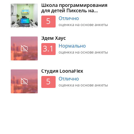
Школа программирования
для детей Пиксель на
Нелидовской улице
Отлично
5
оценкка на основе анкеты
Эдем Хаус
Нормально
3.1
оценкка на основе анкеты
Студия LoonaFlex
Отлично
5
оценкка на основе анкеты