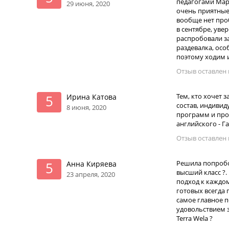
педагогами Мар
29 июня, 2020
очень приятные,
вообще нет про
в сентябре, уве
распробовали за
раздевалка, осо
поэтому ходим 
Отзыв оставлен н
Тем, кто хочет 
Ирина Катова
5
состав, индивид
8 июня, 2020
программ и про
английского - Г
Отзыв оставлен н
Решила попробо
Анна Киряева
5
высший класс ?
23 апреля, 2020
подход к каждо
готовых всегда 
самое главное п
удовольствием з
Terra Wela ?