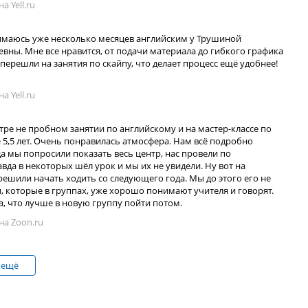
а Yell.ru
анимаюсь уже несколько месяцев английским у Трушиной
вны. Мне все нравится, от подачи материала до гибкого графика
 перешли на занятия по скайпу, что делает процесс ещё удобнее!
а Yell.ru
тре не пробном занятии по английскому и на мастер-классе по
 5,5 лет. Очень понравилась атмосфера. Нам всё подробно
да мы попросили показать весь центр, нас провели по
вда в некоторых шёл урок и мы их не увидели. Ну вот на
ешили начать ходить со следующего года. Мы до этого его не
и, которые в группах, уже хорошо понимают учителя и говорят.
а, что лучше в новую группу пойти потом.
на Zoon.ru
 ещё