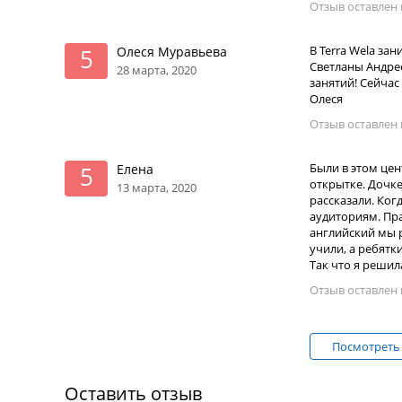
Отзыв оставлен н
В Terra Wela з
Олеся Муравьева
5
Светланы Андрее
28 марта, 2020
занятий! Сейчас
Олеся
Отзыв оставлен н
Были в этом цен
Елена
5
открытке. Дочке
13 марта, 2020
рассказали. Ког
аудиториям. Пра
английский мы р
учили, а ребятк
Так что я решил
Отзыв оставлен 
Пoсмотреть
Оставить отзыв