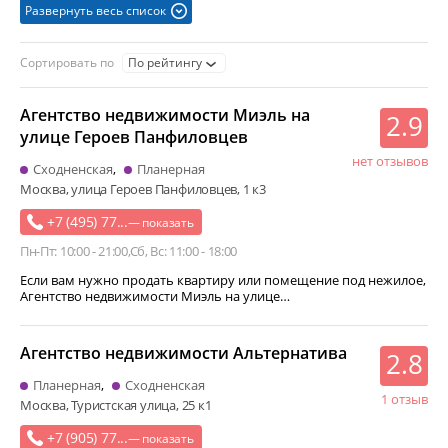
Развернуть весь список
коммерческая недвижимость
оформление недвижимости и земли
покупка недвижимости
Сортировать по
По рейтингу
риэлторская услуга
Агентство недвижимости Миэль на
продажа земельных участков и малоэтажных домов
2.9
улице Героев Панфиловцев
аренда офисов
помощь в оформлении ипотеки
нет отзывов
Сходненская
Планерная
аренда квартир
общежитие
земельно-кадастровая работа
Москва, улица Героев Панфиловцев, 1 к3
аренда земельного участка
аренда комнаты
+7 (495) 77...
— показать
обмен квартир
аренда коттеджа
Пн-Пт: 10:00 - 21:00
Сб, Вс: 11:00 - 18:00
регистрация прав собственности
Если вам нужно продать квартиру или помещение под нежилое,
согласование перепланировки
купля-продажа гаражей
Агентство недвижимости Миэль на улице…
аренда дома
оформление приватизации
срочный выкуп квартир
аренда переговорных комнат
Агентство недвижимости Альтернатива
2.8
межевание земельного участка
Планерная
Сходненская
1 отзыв
аренда производственного помещения
квартирное бюро
Москва, Туристская улица, 25 к1
приватизация земельных участков
+7 (905) 77...
— показать