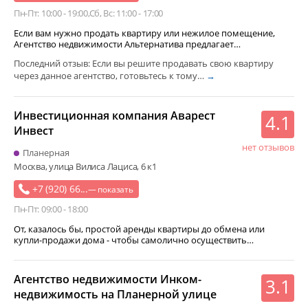
строительство и недвижимость и ремонт
Пн-Пт: 10:00 - 19:00
Сб, Вс: 11:00 - 17:00
продажа и аренда недвижимости за рубежом
Если вам нужно продать квартиру или нежилое помещение,
Агентство недвижимости Альтернатива предлагает…
девелоперские услуги
почасовая аренда квартир
Последний отзыв: Если вы решите продавать свою квартиру
через данное агентство, готовьтесь к тому…
→
Инвестиционная компания Аварест
4.1
Инвест
нет отзывов
Планерная
Москва, улица Вилиса Лациса, 6 к1
+7 (920) 66...
— показать
Пн-Пт: 09:00 - 18:00
От, казалось бы, простой аренды квартиры до обмена или
купли-продажи дома - чтобы самолично осуществить…
Агентство недвижимости Инком-
3.1
недвижимость на Планерной улице