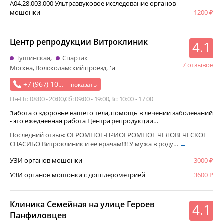
A04.28.003.000 Ультразвуковое исследование органов
мошонки
1200
Центр репродукции Витроклиник
4.1
Тушинская
Спартак
7 отзывов
Москва, Волоколамский проезд, 1а
+7 (967) 10...
— показать
Пн-Пт: 08:00 - 20:00
Сб: 09:00 - 19:00
Вс: 10:00 - 17:00
Забота о здоровье вашего тела, помощь в лечении заболеваний
- это ежедневная работа Центра репродукции…
Последний отзыв: ОГРОМНОЕ-ПРИОГРОМНОЕ ЧЕЛОВЕЧЕСКОЕ
СПАСИБО Витроклиник и ее врачам!!!! У мужа в роду…
→
УЗИ органов мошонки
3000
УЗИ органов мошонки с допплерометрией
3600
Клиника Семейная на улице Героев
4.1
Панфиловцев