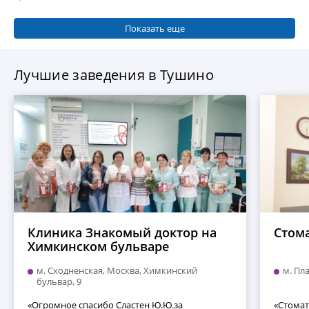
Показать еще
Лучшие заведения в Тушино
Клиника Знакомый доктор на
Стом
Химкинском бульваре
м. Сходненская, Москва, Химкинский
м. Пл
бульвар, 9
«Огромное спасибо Сластен Ю.Ю.за
«Стомат