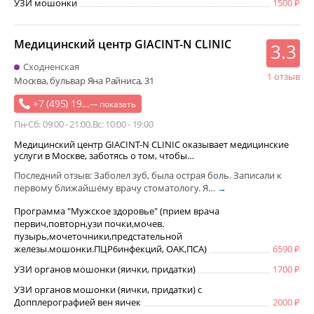
УЗИ мошонки
1500
Медицинский центр GIACINT-N CLINIC
3.3
Сходненская
1 отзыв
Москва, бульвар Яна Райниса, 31
+7 (495) 19...
— показать
Пн-Сб: 09:00 - 21:00
Вс: 10:00 - 19:00
Медицинский центр GIACINT-N CLINIC оказывает медицинские
услуги в Москве, заботясь о том, чтобы…
Последний отзыв: Заболел зуб, была острая боль. Записали к
первому ближайшему врачу стоматологу. Я…
→
Программа "Мужское здоровье" (прием врача
первич,повторн,узи почки,мочев.
пузырь,мочеточники,предстательной
железы.мошонки.ПЦР6инфекций, ОАК,ПСА)
6590
УЗИ органов мошонки (яички, придатки)
1700
УЗИ органов мошонки (яички, придатки) с
Допплерографией вен яичек
2000