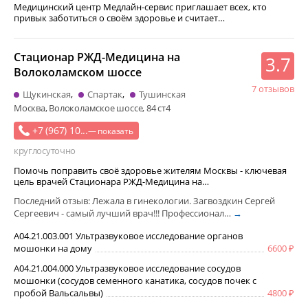
Медицинский центр Медлайн-сервис приглашает всех, кто
привык заботиться о своём здоровье и считает…
Стационар РЖД-Медицина на
3.7
Волоколамском шоссе
7 отзывов
Щукинская
Спартак
Тушинская
Москва, Волоколамское шоссе, 84 ст4
+7 (967) 10...
— показать
круглосуточно
Помочь поправить своё здоровье жителям Москвы - ключевая
цель врачей Стационара РЖД-Медицина на…
Последний отзыв: Лежала в гинекологии. Загвоздкин Сергей
Сергеевич - самый лучший врач!!! Профессионал…
→
A04.21.003.001 Ультразвуковое исследование органов
мошонки на дому
6600
A04.21.004.000 Ультразвуковое исследование сосудов
мошонки (сосудов семенного канатика, сосудов почек с
пробой Вальсальвы)
4800