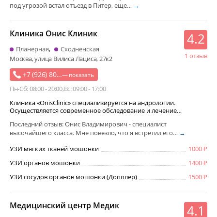
под угрозой встал отъезд в Питер, еще…
→
Клиника Онис Клиник
4.2
Планерная
Сходненская
1 отзыв
Москва, улица Вилиса Лациса, 27к2
+7 (926) 80...
— показать
Пн-Сб: 08:00 - 20:00
Вс: 09:00 - 17:00
Клиника «OnisClinic» специализируется на андрологии.
Осуществляется современное обследование и лечение…
Последний отзыв: Онис Владимирович - специалист
высочайшего класса. Мне повезло, что я встретил его…
→
УЗИ мягких тканей мошонки
1000
УЗИ органов мошонки
1400
УЗИ сосудов органов мошонки (Допплер)
1500
Медицинский центр Медик
4.1