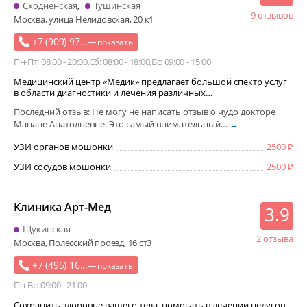
Сходненская
Тушинская
9 отзывов
Москва, улица Нелидовская, 20 к1
+7 (909) 97...
— показать
Пн-Пт: 08:00 - 20:00
Сб: 08:00 - 18:00
Вс: 09:00 - 15:00
Медицинский центр «Медик» предлагает большой спектр услуг
в области диагностики и лечения различных…
Последний отзыв: Не могу не написать отзыв о чудо докторе
Манане Анатольевне. Это самый внимательный…
→
УЗИ органов мошонки
2500
УЗИ сосудов мошонки
2500
Клиника Арт-Мед
3.9
Щукинская
2 отзыва
Москва, Полесский проезд, 16 ст3
+7 (495) 16...
— показать
Пн-Вс: 09:00 - 21:00
Сохранить здоровье вашего тела, помогать в лечении недугов -