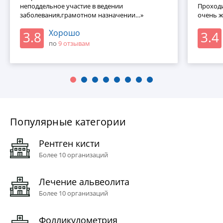
неподдельное участие в ведении
Проходи
заболевания,грамотном назначении…»
очень 
Хорошо
3.8
3.4
по
9 отзывaм
Популярные категории
Рентген кисти
Более 10 организаций
Лечение альвеолита
Более 10 организаций
Фолликулометрия