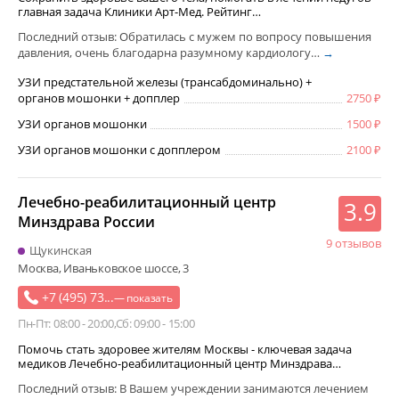
главная задача Клиники Арт-Мед. Рейтинг…
Последний отзыв: Обратилась с мужем по вопросу повышения
давления, очень благодарна разумному кардиологу…
→
УЗИ предстательной железы (трансабдоминально) +
органов мошонки + допплер
2750
УЗИ органов мошонки
1500
УЗИ органов мошонки с допплером
2100
Лечебно-реабилитационный центр
3.9
Минздрава России
9 отзывов
Щукинская
Москва, Иваньковское шоссе, 3
+7 (495) 73...
— показать
Пн-Пт: 08:00 - 20:00
Сб: 09:00 - 15:00
Помочь стать здоровее жителям Москвы - ключевая задача
медиков Лечебно-реабилитационный центр Минздрава…
Последний отзыв: В Вашем учреждении занимаются лечением