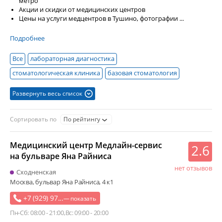
метро
Акции и скидки от медицинских центров
Цены на услуги медцентров в Тушино, фотографии ...
Подробнее
Все
лабораторная диагностика
стоматологическая клиника
базовая стоматология
медицинская лаборатория
рентгенологическая диагностика
Развернуть весь список
диагностический центр
хирургическая стоматология
УЗИ
имплантация зубов
удаление зубов
Сортировать по
По рейтингу
биохимическое исследование
анализ крови
эндодонтия
Медицинский центр Медлайн-сервис
анализ мочи
ортодонтия
установка брекетов
2.6
на бульваре Яна Райниса
исправление прикуса
лечение острого панкреатита
нет отзывов
Сходненская
чистка зубов
Москва, бульвар Яна Райниса, 4 к1
+7 (929) 97...
— показать
Пн-Сб: 08:00 - 21:00
Вс: 09:00 - 20:00