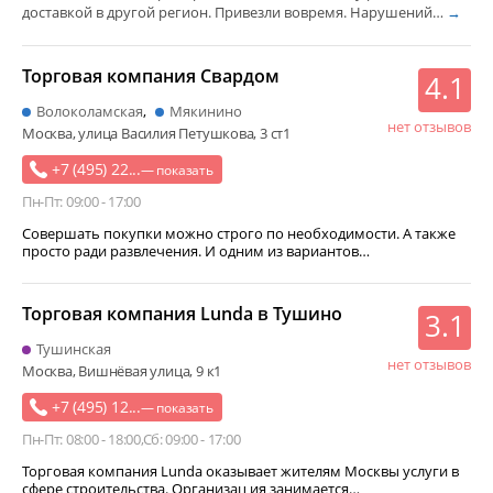
звуковое и световое и видеооборудование
зоотовары
доставкой в другой регион. Привезли вовремя. Нарушений…
→
аксессуары к мобильному телефону
сетевое оборудование
мягкая мебель
товар для праздника
хозтовары
Торговая компания Свардом
4.1
офисная мебель
безалкогольные напитки
Волоколамская
Мякинино
нет отзывов
Москва, улица Василия Петушкова, 3 ст1
климатическая техника
бытовая техника
+7 (495) 22...
— показать
Пн-Пт: 09:00 - 17:00
Совершать покупки можно строго по необходимости. А также
просто ради развлечения. И одним из вариантов…
Торговая компания Lunda в Тушино
3.1
Тушинская
нет отзывов
Москва, Вишнёвая улица, 9 к1
+7 (495) 12...
— показать
Пн-Пт: 08:00 - 18:00
Сб: 09:00 - 17:00
Торговая компания Lunda оказывает жителям Москвы услуги в
сфере строительства. Организац ия занимается…