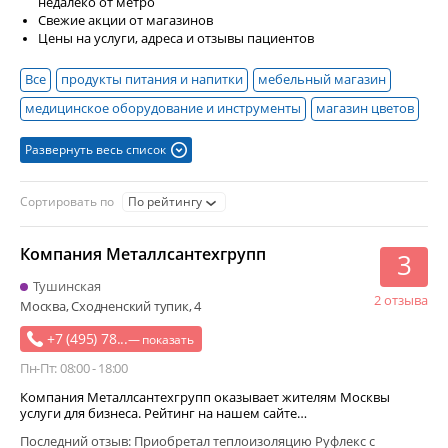
недалеко от метро
Свежие акции от магазинов
Цены на услуги, адреса и отзывы пациентов
Все
продукты питания и напитки
мебельный магазин
медицинское оборудование и инструменты
магазин цветов
детские игрушки
супермаркет
мебель для кухни
Развернуть весь список
доставка продуктов
мягкие игрушки
светильники и освещение
компьютеры и оргтехника
Сортировать по
По рейтингу
электротехническая продукция
автозапчасти
Компания Металлсантехгрупп
алкогольные напитки
косметика и парфюмерия
3
корпусная мебель
мебель для дома
спецтехника
Тушинская
2 отзыва
Москва, Сходненский тупик, 4
кондитерские изделия
сувениры
хлебобулочные изделия
+7 (495) 78...
контрольно-измерительный прибор
— показать
светотехника
Пн-Пт: 08:00 - 18:00
упаковочный материал
посуда
автоаксессуары
Компания Металлсантехгрупп оказывает жителям Москвы
бытовая химия
подарочная упаковка
услуги для бизнеса. Рейтинг на нашем сайте…
биологически активная добавка
Последний отзыв: Приобретал теплоизоляцию Руфлекс с