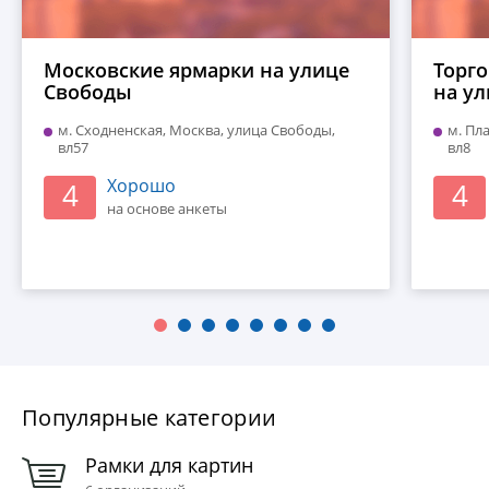
Московские ярмарки на улице
Торго
Свободы
на ул
м. Сходненская, Москва, улица Свободы,
м. Пл
вл57
вл8
Хорошо
4
4
на основе анкеты
Популярные категории
Рамки для картин