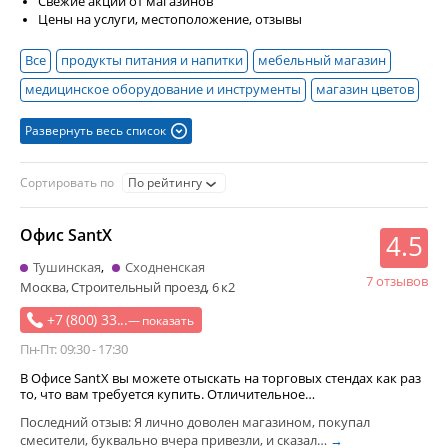
Свежие акции от магазинов
Цены на услуги, местоположение, отзывы
Все
продукты питания и напитки
мебельный магазин
медицинское оборудование и инструменты
магазин цветов
детские игрушки
супермаркет
мебель для кухни
Развернуть весь список
доставка продуктов
мягкие игрушки
светильники и освещение
компьютеры и оргтехника
Сортировать по
По рейтингу
электротехническая продукция
автозапчасти
Офис SantX
алкогольные напитки
косметика и парфюмерия
4.5
корпусная мебель
мебель для дома
спецтехника
Тушинская
Сходненская
7 отзывов
Москва, Строительный проезд, 6 к2
кондитерские изделия
сувениры
хлебобулочные изделия
+7 (800) 33...
контрольно-измерительный прибор
— показать
светотехника
Пн-Пт: 09:30 - 17:30
упаковочный материал
посуда
автоаксессуары
В Офисе SantX вы можете отыскать на торговых стендах как раз
бытовая химия
подарочная упаковка
то, что вам требуется купить. Отличительное…
биологически активная добавка
Последний отзыв: Я лично доволен магазином, покупал
звуковое и световое и видеооборудование
зоотовары
смесители, буквально вчера привезли, и сказал…
→