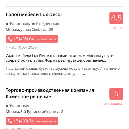
аксессуары к мобильному телефону
сетевое оборудование
мягкая мебель
товар для праздника
хозтовары
Салон мебели Lux Decor
4.5
офисная мебель
безалкогольные напитки
Тушинская
Сходненская
1 отзыв
Москва, улица Свободы, 29
климатическая техника
бытовая техника
+7 (495) 64...
— показать
Пн-Вс: 10:00 - 20:00
Салон мебели Lux Decor оказывает жителям Москвы услуги в
сфере строительства. Фирма реализует декоративные…
Последний отзыв: Купили с мужем новую квартиру. И, конечно,
сразу же, мне захотелось сделать новую…
→
Торгово-производственная компания
5
Каменное решение
нет отзывов
Тушинская
Москва, 3-й Тушинский проезд, 2
+7 (495) 74...
— показать